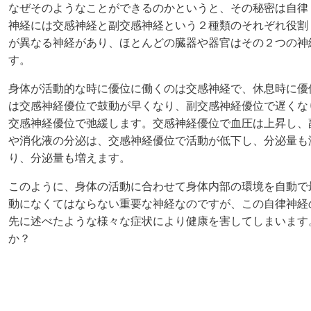
なぜそのようなことができるのかというと、その秘密は自律
神経には交感神経と副交感神経という２種類のそれぞれ役割
が異なる神経があり、ほとんどの臓器や器官はその２つの神
す。
身体が活動的な時に優位に働くのは交感神経で、休息時に優
は交感神経優位で鼓動が早くなり、副交感神経優位で遅くな
交感神経優位で弛緩します。交感神経優位で血圧は上昇し、
や消化液の分泌は、交感神経優位で活動が低下し、分泌量も
り、分泌量も増えます。
このように、身体の活動に合わせて身体内部の環境を自動で
動になくてはならない重要な神経なのですが、この自律神経
先に述べたような様々な症状により健康を害してしまいます
か？