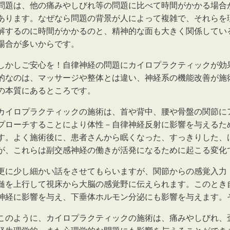
問題は、他の痛みやしびれ等の問題に比べて時間がかかる場合
あります。なぜなら問題の背景が人によって複雑で、それらを
解するのに時間がかかるのと、精神的な面も大きく関係してい
場合が多いからです。
しかしご安心を！自律神経の問題にカイロプラクティックが効
的なのは、マッサージや整体とは違い、神経系の機能改善が施
の本質にあるところです。
カイロプラクティックの施術は、首や背中、腰や骨盤の関節に
プローチすることにより体性－自律神経反射に影響を与えるた
す。よく施術後に、患者さんから眠くなった、すっきりした、
が、これらは副交感神経の働きが活発になるために起こる変化
更に少し細かい話をさせてもらいますが、関節からの感覚入力
髄を上行して視床から大脳の感覚野に伝えられます。このとき
神経に影響を与え、下垂体ホルモン分泌にも影響を与えます。
このように、カイロプラクティックの施術
は、痛みやしびれ、