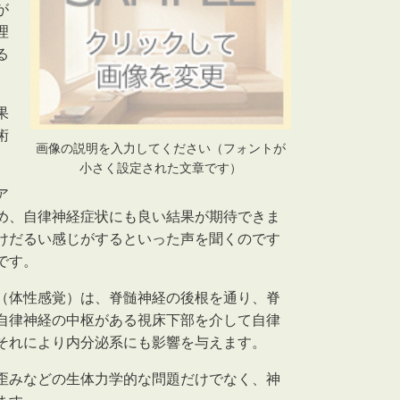
が
理
る
果
術
画像の説明を入力してください（フォントが
小さく設定された文章です）
ア
め、自律神経症状にも良い結果が期待できま
けだるい感じがするといった声を聞くのです
です。
（体性感覚）は、脊髄神経の後根を通り、脊
自律神経の中枢が
ある視床下部を介して自律
それにより内分泌系にも影響を与えます。
歪みなどの生体力学的な問題だけでなく、神