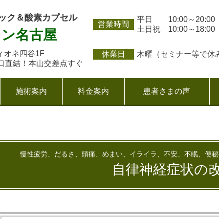
ィック＆酸素カプセル
平日 10:00～20:00
営業時間
土日祝 10:00～18:00
イン名古屋
ィオネ四谷1F
休業日
木曜（セミナー等で休
直結！本山交差点すぐ
施術案内
料金案内
患者さまの声
慢性疲労、だるさ、頭痛、めまい、イライラ、不安、不眠、便秘
自律神経症状の