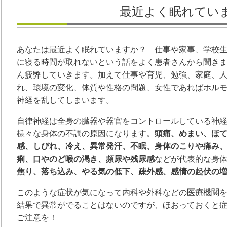
最近よく眠れてい
あなたは最近よく眠れていますか？ 仕事や家事、学校
に寝る時間が取れないという話をよく患者さんから聞き
ん疲弊していきます。加えて仕事や育児、勉強、家庭、
れ、環境の変化、体質や性格の問題、女性であればホル
神経を乱してしまいます。
自律神経は全身の臓器や器官をコントロールしている神
様々な身体の不調の原因になります。
頭痛、めまい、ほ
感、しびれ、冷え、異常発汗、不眠、身体のこりや痛み
痢、口やのど喉の渇き、頻尿や残尿感
などが代表的な身
焦り、落ち込み、やる気の低下、疎外感、感情の起伏の
このような症状が気になって内科や外科などの医療機関
結果で異常がでることはないのですが、ほおっておくと
ご注意を！