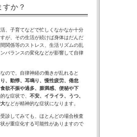
ますか？
生活、子育てなどで忙しくなかなか十分
ますが、その生活が続けば身体はだんだ
人間関係等のストレス、生活リズムの乱
モンバランスの変化などが影響して自律
経なので、自律神経の働きが乱れると
てり、動悸、耳鳴り、慢性疲労、倦怠
、食欲不振や過多、膨満感、便秘や下
体的な症状で、
不安、イライラ、うつ、
増大
などが精神的な症状になります。
を受診してみても、ほとんどの場合検査
症状が重症化する可能性がありますので