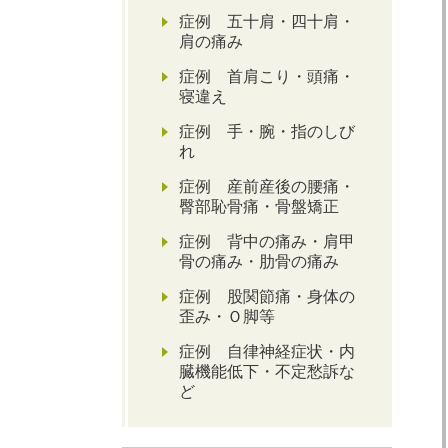
症例 五十肩・四十肩・
肩の痛み
症例 首肩こり・頭痛・
寝違え
症例 手・腕・指のしび
れ
症例 産前産後の腰痛・
臀部恥骨痛・骨盤矯正
症例 背中の痛み・肩甲
骨の痛み・肋骨の痛み
症例 股関節痛・身体の
歪み・Ｏ脚等
症例 自律神経症状・内
臓機能低下・不定愁訴な
ど